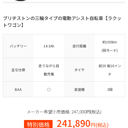
ブリヂストンの三輪タイプの電動アシスト自転車【ラクッ
トワゴン】
約100km
バッテリー
14.3Ah
走行距離
(弱モード)
走りながら自
前20 後16イン
主な仕様
タイヤ
動充電
チ
BAA
○
変速機
3段
メーカー希望小売価格: 247,000円(税込)
241,890
特別価格
円(税込)